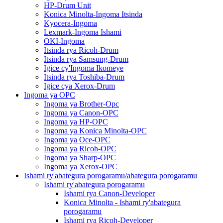
HP-Drum Unit
Konica Minolta-Ingoma Itsinda
Kyocera-Ingoma
Lexmark-Ingoma Ishami
OKI-Ingoma
Itsinda rya Ricoh-Drum
Itsinda rya Samsung-Drum
Igice cy'Ingoma Ikomeye
Itsinda rya Toshiba-Drum
Igice cya Xerox-Drum
Ingoma ya OPC
Ingoma ya Brother-Opc
Ingoma ya Canon-OPC
Ingoma ya HP-OPC
Ingoma ya Konica Minolta-OPC
Ingoma ya Oce-OPC
Ingoma ya Ricoh-OPC
Ingoma ya Sharp-OPC
Ingoma ya Xerox-OPC
Ishami ry'abategura porogaramu/abategura porogaramu
Ishami ry'abategura porogaramu
Ishami rya Canon-Developer
Konica Minolta - Ishami ry'abategura
porogaramu
Ishami rya Ricoh-Developer