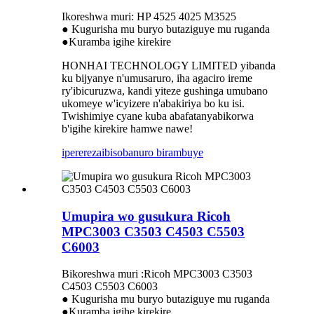
Ikoreshwa muri: HP 4525 4025 M3525
● Kugurisha mu buryo butaziguye mu ruganda
●Kuramba igihe kirekire
HONHAI TECHNOLOGY LIMITED yibanda
ku bijyanye n'umusaruro, iha agaciro ireme
ry'ibicuruzwa, kandi yiteze gushinga umubano
ukomeye w'icyizere n'abakiriya bo ku isi.
Twishimiye cyane kuba abafatanyabikorwa
b'igihe kirekire hamwe nawe!
iperereza
ibisobanuro birambuye
Umupira wo gusukura Ricoh
MPC3003 C3503 C4503 C5503
C6003
Bikoreshwa muri :Ricoh MPC3003 C3503
C4503 C5503 C6003
● Kugurisha mu buryo butaziguye mu ruganda
●Kuramba igihe kirekire