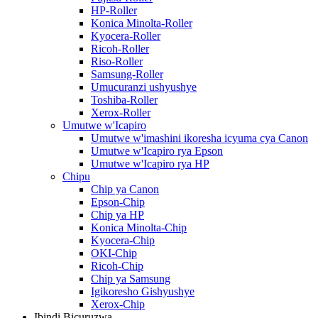
HP-Roller
Konica Minolta-Roller
Kyocera-Roller
Ricoh-Roller
Riso-Roller
Samsung-Roller
Umucuranzi ushyushye
Toshiba-Roller
Xerox-Roller
Umutwe w'Icapiro
Umutwe w'imashini ikoresha icyuma cya Canon
Umutwe w'Icapiro rya Epson
Umutwe w'Icapiro rya HP
Chipu
Chip ya Canon
Epson-Chip
Chip ya HP
Konica Minolta-Chip
Kyocera-Chip
OKI-Chip
Ricoh-Chip
Chip ya Samsung
Igikoresho Gishyushye
Xerox-Chip
Ibindi Bicuruzwa