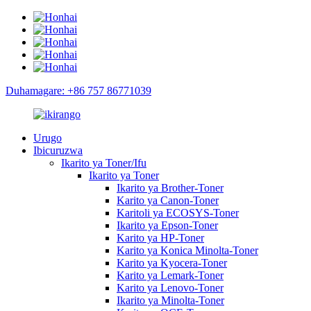
Duhamagare: +86 757 86771039
Urugo
Ibicuruzwa
Ikarito ya Toner/Ifu
Ikarito ya Toner
Ikarito ya Brother-Toner
Karito ya Canon-Toner
Karitoli ya ECOSYS-Toner
Ikarito ya Epson-Toner
Karito ya HP-Toner
Karito ya Konica Minolta-Toner
Karito ya Kyocera-Toner
Karito ya Lemark-Toner
Karito ya Lenovo-Toner
Ikarito ya Minolta-Toner