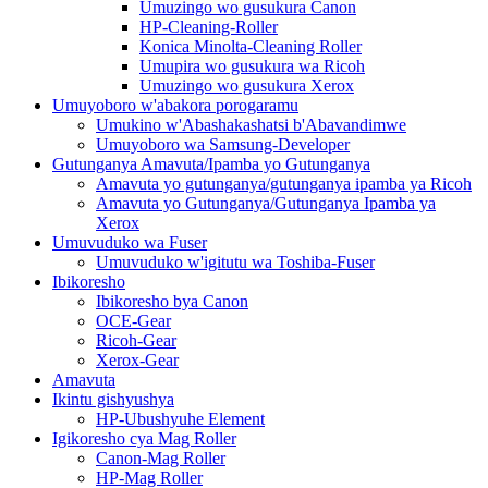
Umuzingo wo gusukura Canon
HP-Cleaning-Roller
Konica Minolta-Cleaning Roller
Umupira wo gusukura wa Ricoh
Umuzingo wo gusukura Xerox
Umuyoboro w'abakora porogaramu
Umukino w'Abashakashatsi b'Abavandimwe
Umuyoboro wa Samsung-Developer
Gutunganya Amavuta/Ipamba yo Gutunganya
Amavuta yo gutunganya/gutunganya ipamba ya Ricoh
Amavuta yo Gutunganya/Gutunganya Ipamba ya
Xerox
Umuvuduko wa Fuser
Umuvuduko w'igitutu wa Toshiba-Fuser
Ibikoresho
Ibikoresho bya Canon
OCE-Gear
Ricoh-Gear
Xerox-Gear
Amavuta
Ikintu gishyushya
HP-Ubushyuhe Element
Igikoresho cya Mag Roller
Canon-Mag Roller
HP-Mag Roller