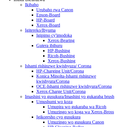
Ikibaho
Urubaho rwa Canon
Epson-Board
HP-Board
Xerox-Board
Igitereko/Ibyuma
Igipimo cy'imodoka
Xerox-Bearing
Gutera ibihuru
HP-Bushing
Ricoh-Bushing
Xerox-Bushing
Ishami rishinzwe kwishyuza/ Corona
HP-Charging Unit/Corona
Konica Minolta-Ishami rishinzwe
kwishyura/Corona
OCE-Ishami rishinzwe kwishyura/Corona
Xerox-Charge Unit/Corona
Imashini yo gusukura/Imashini yo gukaraba brush
Umushumi wo koza
Umupira wo gukaraba wa Ricoh
Umuzingo wo koga wa Xerox-Bross
Igikoresho cyo gusukura
Umuzingo wo gusukura Canon