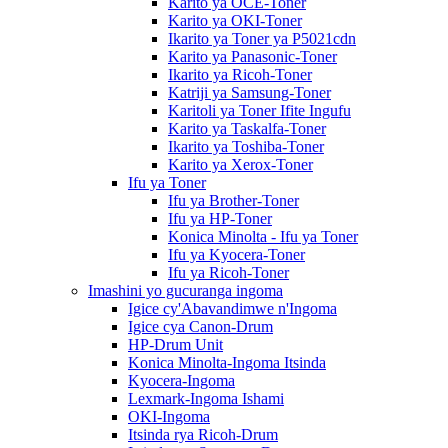
Karito ya OCE-Toner
Karito ya OKI-Toner
Ikarito ya Toner ya P5021cdn
Karito ya Panasonic-Toner
Ikarito ya Ricoh-Toner
Katriji ya Samsung-Toner
Karitoli ya Toner Ifite Ingufu
Karito ya Taskalfa-Toner
Ikarito ya Toshiba-Toner
Karito ya Xerox-Toner
Ifu ya Toner
Ifu ya Brother-Toner
Ifu ya HP-Toner
Konica Minolta - Ifu ya Toner
Ifu ya Kyocera-Toner
Ifu ya Ricoh-Toner
Imashini yo gucuranga ingoma
Igice cy'Abavandimwe n'Ingoma
Igice cya Canon-Drum
HP-Drum Unit
Konica Minolta-Ingoma Itsinda
Kyocera-Ingoma
Lexmark-Ingoma Ishami
OKI-Ingoma
Itsinda rya Ricoh-Drum