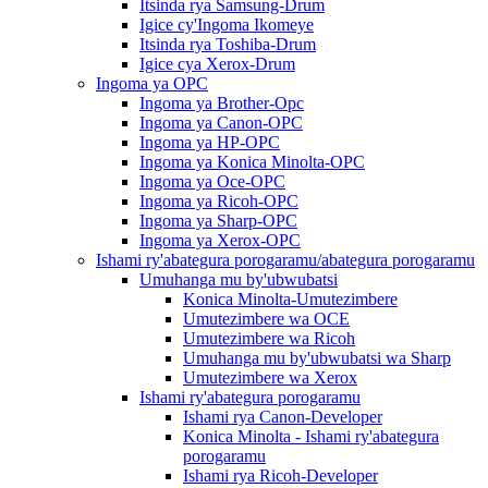
Itsinda rya Samsung-Drum
Igice cy'Ingoma Ikomeye
Itsinda rya Toshiba-Drum
Igice cya Xerox-Drum
Ingoma ya OPC
Ingoma ya Brother-Opc
Ingoma ya Canon-OPC
Ingoma ya HP-OPC
Ingoma ya Konica Minolta-OPC
Ingoma ya Oce-OPC
Ingoma ya Ricoh-OPC
Ingoma ya Sharp-OPC
Ingoma ya Xerox-OPC
Ishami ry'abategura porogaramu/abategura porogaramu
Umuhanga mu by'ubwubatsi
Konica Minolta-Umutezimbere
Umutezimbere wa OCE
Umutezimbere wa Ricoh
Umuhanga mu by'ubwubatsi wa Sharp
Umutezimbere wa Xerox
Ishami ry'abategura porogaramu
Ishami rya Canon-Developer
Konica Minolta - Ishami ry'abategura
porogaramu
Ishami rya Ricoh-Developer