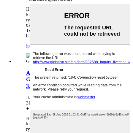
HONHAI TECHNOLOGY LIMITED yibanda
ku bijyanye n'umusaruro, iha agaciro ireme
ry'ibicuruzwa, kandi yiteze gushinga umubano
ukomeye w'icyizere n'abakiriya bo ku isi.
Twishimiye cyane kuba abafatanyabikorwa
b'igihe kirekire hamwe nawe!
iperereza
ibisobanuro birambuye
Agapapuro k'ifoto ka HP GT51
GT52 GT5810 5820 310 410 318
3JB06A
Ikoreshwa muri: HP GT51 GT52 GT5810 5820
310 410 318 3JB06A
● Kugurisha mu buryo butaziguye mu ruganda
HONHAI TECHNOLOGY LIMITED yibanda
ku bijyanye n'umusaruro, iha agaciro ireme
ry'ibicuruzwa, kandi yiteze gushinga umubano