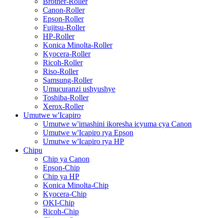
Brother-Roller
Canon-Roller
Epson-Roller
Fujitsu-Roller
HP-Roller
Konica Minolta-Roller
Kyocera-Roller
Ricoh-Roller
Riso-Roller
Samsung-Roller
Umucuranzi ushyushye
Toshiba-Roller
Xerox-Roller
Umutwe w'Icapiro
Umutwe w'imashini ikoresha icyuma cya Canon
Umutwe w'Icapiro rya Epson
Umutwe w'Icapiro rya HP
Chipu
Chip ya Canon
Epson-Chip
Chip ya HP
Konica Minolta-Chip
Kyocera-Chip
OKI-Chip
Ricoh-Chip