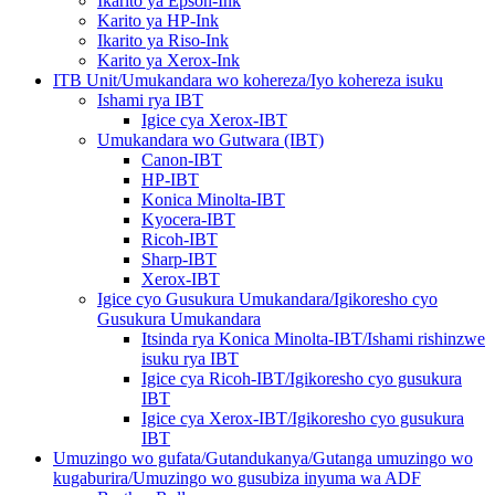
Ikarito ya Epson-Ink
Karito ya HP-Ink
Ikarito ya Riso-Ink
Karito ya Xerox-Ink
ITB Unit/Umukandara wo kohereza/Iyo kohereza isuku
Ishami rya IBT
Igice cya Xerox-IBT
Umukandara wo Gutwara (IBT)
Canon-IBT
HP-IBT
Konica Minolta-IBT
Kyocera-IBT
Ricoh-IBT
Sharp-IBT
Xerox-IBT
Igice cyo Gusukura Umukandara/Igikoresho cyo
Gusukura Umukandara
Itsinda rya Konica Minolta-IBT/Ishami rishinzwe
isuku rya IBT
Igice cya Ricoh-IBT/Igikoresho cyo gusukura
IBT
Igice cya Xerox-IBT/Igikoresho cyo gusukura
IBT
Umuzingo wo gufata/Gutandukanya/Gutanga umuzingo wo
kugaburira/Umuzingo wo gusubiza inyuma wa ADF