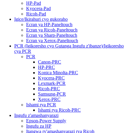
HP-Pad
Kyocera-Pad
Ricoh-Pad
Igice/Ikirahuri cyo gukoraho
Ecran ya HP-Paneltouch
Ecran ya Ricoh-Paneltouch
Ecran ya Sharp-Paneltouch
Ecran ya Xerox-Paneltouch
PCR (Igikoresho cyo Gutanga Ingufu z'ibanze)/Igikoresho
cya PCR
PCR
Canon-PRC
HP-PRC
Konica Minolta-PRC
Kyocera-PRC
Lexmark-PCR
Ricoh-PRC
Samsung-PCR
Xerox-PRC
Ishami rya PCR
Ishami rya Ricoh-PRC
Ingufu z'amashanyarazi
Epson-Power Supply
Ingufu za HP
Itangwa ry'amashanyarazi rya Ricoh