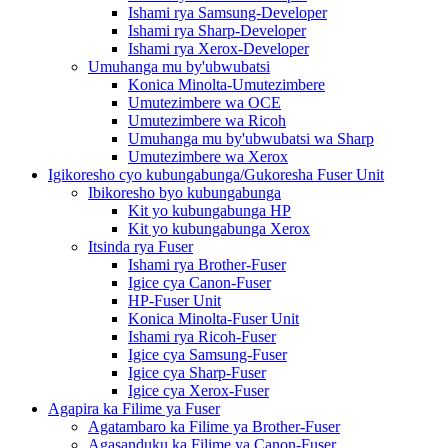
Ishami rya Samsung-Developer
Ishami rya Sharp-Developer
Ishami rya Xerox-Developer
Umuhanga mu by'ubwubatsi
Konica Minolta-Umutezimbere
Umutezimbere wa OCE
Umutezimbere wa Ricoh
Umuhanga mu by'ubwubatsi wa Sharp
Umutezimbere wa Xerox
Igikoresho cyo kubungabunga/Gukoresha Fuser Unit
Ibikoresho byo kubungabunga
Kit yo kubungabunga HP
Kit yo kubungabunga Xerox
Itsinda rya Fuser
Ishami rya Brother-Fuser
Igice cya Canon-Fuser
HP-Fuser Unit
Konica Minolta-Fuser Unit
Ishami rya Ricoh-Fuser
Igice cya Samsung-Fuser
Igice cya Sharp-Fuser
Igice cya Xerox-Fuser
Agapira ka Filime ya Fuser
Agatambaro ka Filime ya Brother-Fuser
Agasanduku ka Filime ya Canon-Fuser