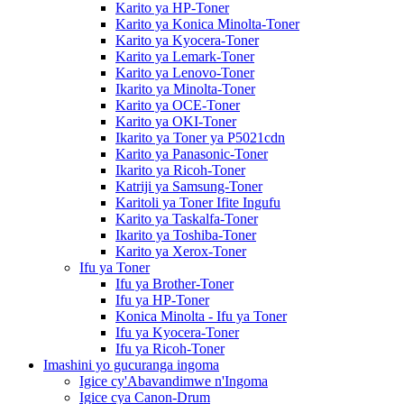
Karito ya HP-Toner
Karito ya Konica Minolta-Toner
Karito ya Kyocera-Toner
Karito ya Lemark-Toner
Karito ya Lenovo-Toner
Ikarito ya Minolta-Toner
Karito ya OCE-Toner
Karito ya OKI-Toner
Ikarito ya Toner ya P5021cdn
Karito ya Panasonic-Toner
Ikarito ya Ricoh-Toner
Katriji ya Samsung-Toner
Karitoli ya Toner Ifite Ingufu
Karito ya Taskalfa-Toner
Ikarito ya Toshiba-Toner
Karito ya Xerox-Toner
Ifu ya Toner
Ifu ya Brother-Toner
Ifu ya HP-Toner
Konica Minolta - Ifu ya Toner
Ifu ya Kyocera-Toner
Ifu ya Ricoh-Toner
Imashini yo gucuranga ingoma
Igice cy'Abavandimwe n'Ingoma
Igice cya Canon-Drum