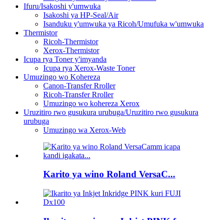
Ifuru/Isakoshi y'umwuka
Isakoshi ya HP-Seal/Air
Isanduku y'umwuka ya Ricoh/Umufuka w'umwuka
Thermistor
Ricoh-Thermistor
Xerox-Thermistor
Icupa rya Toner y'imyanda
Icupa rya Xerox-Waste Toner
Umuzingo wo Kohereza
Canon-Transfer Rroller
Ricoh-Transfer Rroller
Umuzingo wo kohereza Xerox
Uruzitiro rwo gusukura urubuga/Uruzitiro rwo gusukura
urubuga
Umuzingo wa Xerox-Web
Karito ya wino Roland VersaC...