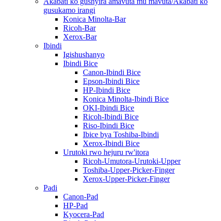
Akabati ko gushyira amavuta mu mavuta/Akabati ko
gusukamo irangi
Konica Minolta-Bar
Ricoh-Bar
Xerox-Bar
Ibindi
Igishushanyo
Ibindi Bice
Canon-Ibindi Bice
Epson-Ibindi Bice
HP-Ibindi Bice
Konica Minolta-Ibindi Bice
OKI-Ibindi Bice
Ricoh-Ibindi Bice
Riso-Ibindi Bice
Ibice bya Toshiba-Ibindi
Xerox-Ibindi Bice
Urutoki rwo hejuru rw'itora
Ricoh-Umutora-Urutoki-Upper
Toshiba-Upper-Picker-Finger
Xerox-Upper-Picker-Finger
Padi
Canon-Pad
HP-Pad
Kyocera-Pad