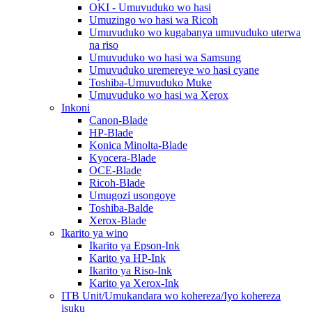
OKI - Umuvuduko wo hasi
Umuzingo wo hasi wa Ricoh
Umuvuduko wo kugabanya umuvuduko uterwa
na riso
Umuvuduko wo hasi wa Samsung
Umuvuduko uremereye wo hasi cyane
Toshiba-Umuvuduko Muke
Umuvuduko wo hasi wa Xerox
Inkoni
Canon-Blade
HP-Blade
Konica Minolta-Blade
Kyocera-Blade
OCE-Blade
Ricoh-Blade
Umugozi usongoye
Toshiba-Balde
Xerox-Blade
Ikarito ya wino
Ikarito ya Epson-Ink
Karito ya HP-Ink
Ikarito ya Riso-Ink
Karito ya Xerox-Ink
ITB Unit/Umukandara wo kohereza/Iyo kohereza
isuku