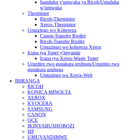
Isanduku y'umwuka ya Ricoh/Umufuka
w'umwuka
Thermistor
Ricoh-Thermistor
Xerox-Thermistor
Umuzingo wo Kohereza
Canon-Transfer Rroller
Ricoh-Transfer Rroller
Umuzingo wo kohereza Xerox
Icupa rya Toner y'imyanda
Icupa rya Xerox-Waste Toner
Uruzitiro rwo gusukura urubuga/Uruzitiro rwo
gusukura urubuga
Umuzingo wa Xerox-Web
IBIRANGA
RICOH
KONICA MINOLTA
XEROX
KYOCERA
SAMSUNG
CANON
OCE
IKINYABUSHOBOZI
HP
UMUVANDIMWE