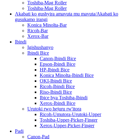
Toshiba-Mag Roller
Toshiba-Mag Roller
Akabati ko gushyira amavuta mu mavuta/Akabati ko
gusukamo irangi
Konica Minolta-Bar
Ricoh-Bar
Xerox-Bar
Ibindi
Igishushanyo
Ibindi Bice
Canon-Ibindi Bice
Epson-Ibindi Bice
HP-Ibindi Bice
Konica Minolta-Ibindi Bice
OKI-Ibindi Bice
Ricoh-Ibindi Bice
Riso-Ibindi Bice
Ibice bya Toshiba-Ibindi
Xerox-Ibindi Bice
Urutoki rwo hejuru rw'itora
Ricoh-Umutora-Urutoki-Upper
Toshiba-Upper-Picker-Finger
Xerox-Upper-Picker-Finger
Padi
Canon-Pad