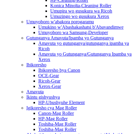
HP-Cleaning-Roller
Konica Minolta-Cleaning Roller
Umupira wo gusukura wa Ricoh
Umuzingo wo gusukura Xerox
Umuyoboro w'abakora porogaramu
Umukino w'Abashakashatsi b'Abavandimwe
Umuyoboro wa Samsung-Developer
Gutunganya Amavuta/Ipamba yo Gutunganya
Amavuta yo gutunganya/gutunganya ipamba ya
Ricoh
Amavuta yo Gutunganya/Gutunganya Ipamba ya
Xerox
Ibikoresho
Ibikoresho bya Canon
OCE-Gear
Ricoh-Gear
Xerox-Gear
Amavuta
Ikintu gishyushya
HP-Ubushyuhe Element
Igikoresho cya Mag Roller
Canon-Mag Roller
HP-Mag Roller
Toshiba-Mag Roller
Toshiba-Mag Roller