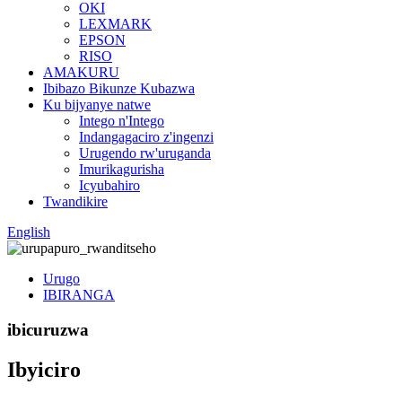
OKI
LEXMARK
EPSON
RISO
AMAKURU
Ibibazo Bikunze Kubazwa
Ku bijyanye natwe
Intego n'Intego
Indangagaciro z'ingenzi
Urugendo rw'uruganda
Imurikagurisha
Icyubahiro
Twandikire
English
Urugo
IBIRANGA
ibicuruzwa
Ibyiciro