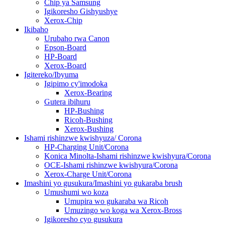
Chip ya Samsung
Igikoresho Gishyushye
Xerox-Chip
Ikibaho
Urubaho rwa Canon
Epson-Board
HP-Board
Xerox-Board
Igitereko/Ibyuma
Igipimo cy'imodoka
Xerox-Bearing
Gutera ibihuru
HP-Bushing
Ricoh-Bushing
Xerox-Bushing
Ishami rishinzwe kwishyuza/ Corona
HP-Charging Unit/Corona
Konica Minolta-Ishami rishinzwe kwishyura/Corona
OCE-Ishami rishinzwe kwishyura/Corona
Xerox-Charge Unit/Corona
Imashini yo gusukura/Imashini yo gukaraba brush
Umushumi wo koza
Umupira wo gukaraba wa Ricoh
Umuzingo wo koga wa Xerox-Bross
Igikoresho cyo gusukura