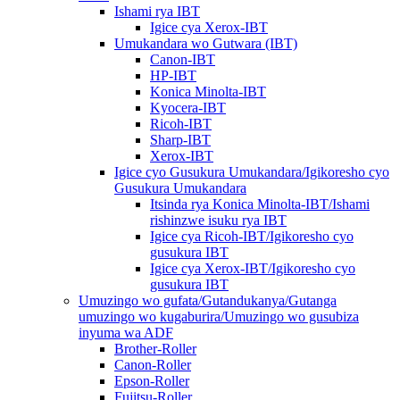
Ishami rya IBT
Igice cya Xerox-IBT
Umukandara wo Gutwara (IBT)
Canon-IBT
HP-IBT
Konica Minolta-IBT
Kyocera-IBT
Ricoh-IBT
Sharp-IBT
Xerox-IBT
Igice cyo Gusukura Umukandara/Igikoresho cyo
Gusukura Umukandara
Itsinda rya Konica Minolta-IBT/Ishami
rishinzwe isuku rya IBT
Igice cya Ricoh-IBT/Igikoresho cyo
gusukura IBT
Igice cya Xerox-IBT/Igikoresho cyo
gusukura IBT
Umuzingo wo gufata/Gutandukanya/Gutanga
umuzingo wo kugaburira/Umuzingo wo gusubiza
inyuma wa ADF
Brother-Roller
Canon-Roller
Epson-Roller
Fujitsu-Roller