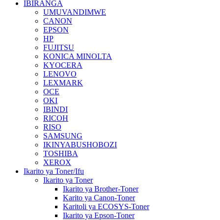
IBIRANGA
UMUVANDIMWE
CANON
EPSON
HP
FUJITSU
KONICA MINOLTA
KYOCERA
LENOVO
LEXMARK
OCE
OKI
IBINDI
RICOH
RISO
SAMSUNG
IKINYABUSHOBOZI
TOSHIBA
XEROX
Ikarito ya Toner/Ifu
Ikarito ya Toner
Ikarito ya Brother-Toner
Karito ya Canon-Toner
Karitoli ya ECOSYS-Toner
Ikarito ya Epson-Toner