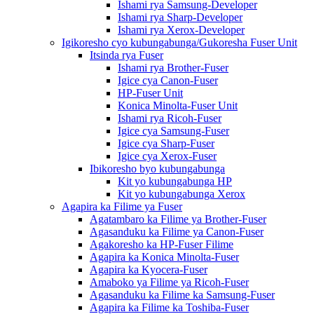
Ishami rya Samsung-Developer
Ishami rya Sharp-Developer
Ishami rya Xerox-Developer
Igikoresho cyo kubungabunga/Gukoresha Fuser Unit
Itsinda rya Fuser
Ishami rya Brother-Fuser
Igice cya Canon-Fuser
HP-Fuser Unit
Konica Minolta-Fuser Unit
Ishami rya Ricoh-Fuser
Igice cya Samsung-Fuser
Igice cya Sharp-Fuser
Igice cya Xerox-Fuser
Ibikoresho byo kubungabunga
Kit yo kubungabunga HP
Kit yo kubungabunga Xerox
Agapira ka Filime ya Fuser
Agatambaro ka Filime ya Brother-Fuser
Agasanduku ka Filime ya Canon-Fuser
Agakoresho ka HP-Fuser Filime
Agapira ka Konica Minolta-Fuser
Agapira ka Kyocera-Fuser
Amaboko ya Filime ya Ricoh-Fuser
Agasanduku ka Filime ka Samsung-Fuser
Agapira ka Filime ka Toshiba-Fuser