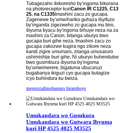
Tubagezaho ibikoresho by'ingoma bikorana
na photoreceptor kuri
Canon IR C1225, C13​​
25, na C1335
Imashini zacu zo gucapa.
Zagenewe by'umwihariko guhaza ibyifuzo
by'inganda zigezweho zo gucapa mu biro,
ibyuma byacu by'ingoma bihuye neza na za
mashini za Canon, bitanga uburyo bwo
gucapa buri gihe neza. Imashini zacu zo
gucapa zakozwe kugira ngo zikore neza
kandi zigire umumaro, zitanga umusaruro
ushimishije buri gihe. Ni uburyo buhendutse
bwo gusimbuza ibyuma by'ingoma
by'umwimerere, bigatuma ubucuruzi
bugabanya ikiguzi cyo gucapa butagize
icyo buhindura ku bwiza.
iperereza
ibisobanuro birambuye
Umukandara wo Gusukura
Umukandara wo Gutwara Ibyuma
kuri HP 4525 4025 M3525