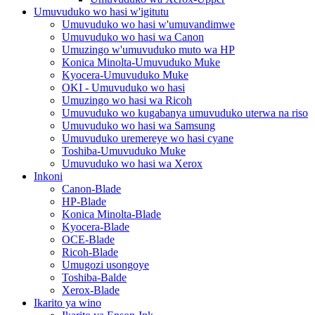
Umuvuduko wo hasi w'igitutu
Umuvuduko wo hasi w'umuvandimwe
Umuvuduko wo hasi wa Canon
Umuzingo w'umuvuduko muto wa HP
Konica Minolta-Umuvuduko Muke
Kyocera-Umuvuduko Muke
OKI - Umuvuduko wo hasi
Umuzingo wo hasi wa Ricoh
Umuvuduko wo kugabanya umuvuduko uterwa na riso
Umuvuduko wo hasi wa Samsung
Umuvuduko uremereye wo hasi cyane
Toshiba-Umuvuduko Muke
Umuvuduko wo hasi wa Xerox
Inkoni
Canon-Blade
HP-Blade
Konica Minolta-Blade
Kyocera-Blade
OCE-Blade
Ricoh-Blade
Umugozi usongoye
Toshiba-Balde
Xerox-Blade
Ikarito ya wino