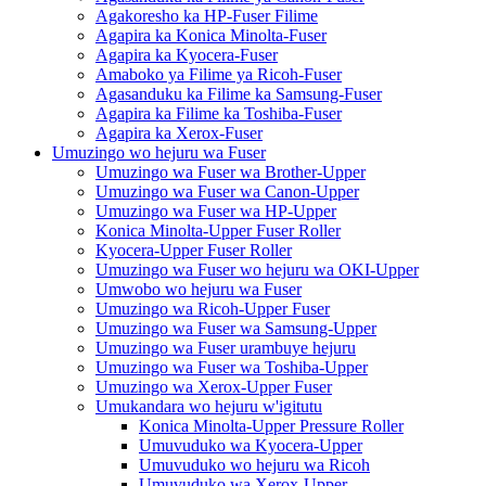
Agakoresho ka HP-Fuser Filime
Agapira ka Konica Minolta-Fuser
Agapira ka Kyocera-Fuser
Amaboko ya Filime ya Ricoh-Fuser
Agasanduku ka Filime ka Samsung-Fuser
Agapira ka Filime ka Toshiba-Fuser
Agapira ka Xerox-Fuser
Umuzingo wo hejuru wa Fuser
Umuzingo wa Fuser wa Brother-Upper
Umuzingo wa Fuser wa Canon-Upper
Umuzingo wa Fuser wa HP-Upper
Konica Minolta-Upper Fuser Roller
Kyocera-Upper Fuser Roller
Umuzingo wa Fuser wo hejuru wa OKI-Upper
Umwobo wo hejuru wa Fuser
Umuzingo wa Ricoh-Upper Fuser
Umuzingo wa Fuser wa Samsung-Upper
Umuzingo wa Fuser urambuye hejuru
Umuzingo wa Fuser wa Toshiba-Upper
Umuzingo wa Xerox-Upper Fuser
Umukandara wo hejuru w'igitutu
Konica Minolta-Upper Pressure Roller
Umuvuduko wa Kyocera-Upper
Umuvuduko wo hejuru wa Ricoh
Umuvuduko wa Xerox-Upper