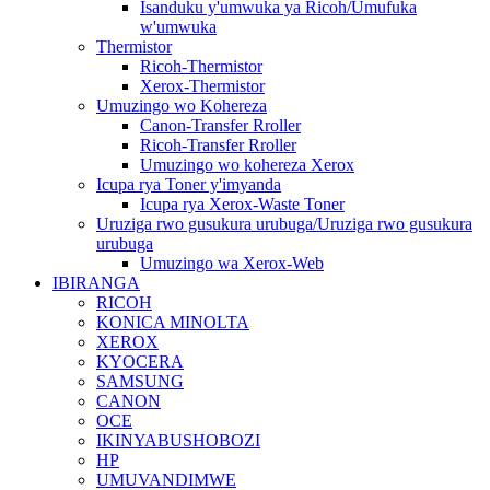
Isanduku y'umwuka ya Ricoh/Umufuka
w'umwuka
Thermistor
Ricoh-Thermistor
Xerox-Thermistor
Umuzingo wo Kohereza
Canon-Transfer Rroller
Ricoh-Transfer Rroller
Umuzingo wo kohereza Xerox
Icupa rya Toner y'imyanda
Icupa rya Xerox-Waste Toner
Uruziga rwo gusukura urubuga/Uruziga rwo gusukura
urubuga
Umuzingo wa Xerox-Web
IBIRANGA
RICOH
KONICA MINOLTA
XEROX
KYOCERA
SAMSUNG
CANON
OCE
IKINYABUSHOBOZI
HP
UMUVANDIMWE