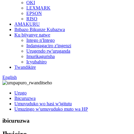
OKI
LEXMARK
EPSON
RISO
AMAKURU
Ibibazo Bikunze Kubazwa
Ku bijyanye natwe
Intego n'Intego
Indangagaciro z'ingenzi
Urugendo rw'uruganda
Imurikagurisha
Icyubahiro
Twandikire
English
Urugo
Ibicuruzwa
Umuvuduko wo hasi w'igitutu
Umuzingo w'umuvuduko muto wa HP
ibicuruzwa
Ibyiciro