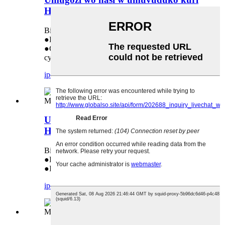
HP P3015
Bikoreshwa muri: HP P3015
●Kugurisha mu buryo butaziguye mu ruganda
●Gusimbuza 1:1 niba hari ikibazo
cy'ubuziranenge
iperereza
ibisobanuro birambuye
Umugozi wo hasi w'umuvuduko kuri
HP M601
Bikoreshwa muri: HP M601
●Kugurisha mu buryo butaziguye mu ruganda
●Ingwate y'Ubwiza: Amezi 18
iperereza
ibisobanuro birambuye