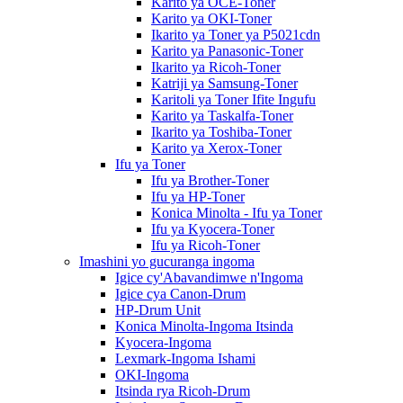
Karito ya OCE-Toner
Karito ya OKI-Toner
Ikarito ya Toner ya P5021cdn
Karito ya Panasonic-Toner
Ikarito ya Ricoh-Toner
Katriji ya Samsung-Toner
Karitoli ya Toner Ifite Ingufu
Karito ya Taskalfa-Toner
Ikarito ya Toshiba-Toner
Karito ya Xerox-Toner
Ifu ya Toner
Ifu ya Brother-Toner
Ifu ya HP-Toner
Konica Minolta - Ifu ya Toner
Ifu ya Kyocera-Toner
Ifu ya Ricoh-Toner
Imashini yo gucuranga ingoma
Igice cy'Abavandimwe n'Ingoma
Igice cya Canon-Drum
HP-Drum Unit
Konica Minolta-Ingoma Itsinda
Kyocera-Ingoma
Lexmark-Ingoma Ishami
OKI-Ingoma
Itsinda rya Ricoh-Drum