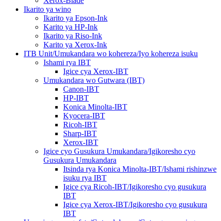
Xerox-Blade
Ikarito ya wino
Ikarito ya Epson-Ink
Karito ya HP-Ink
Ikarito ya Riso-Ink
Karito ya Xerox-Ink
ITB Unit/Umukandara wo kohereza/Iyo kohereza isuku
Ishami rya IBT
Igice cya Xerox-IBT
Umukandara wo Gutwara (IBT)
Canon-IBT
HP-IBT
Konica Minolta-IBT
Kyocera-IBT
Ricoh-IBT
Sharp-IBT
Xerox-IBT
Igice cyo Gusukura Umukandara/Igikoresho cyo
Gusukura Umukandara
Itsinda rya Konica Minolta-IBT/Ishami rishinzwe
isuku rya IBT
Igice cya Ricoh-IBT/Igikoresho cyo gusukura
IBT
Igice cya Xerox-IBT/Igikoresho cyo gusukura
IBT