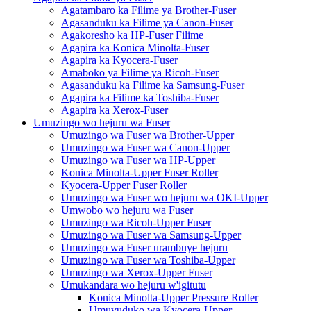
Agatambaro ka Filime ya Brother-Fuser
Agasanduku ka Filime ya Canon-Fuser
Agakoresho ka HP-Fuser Filime
Agapira ka Konica Minolta-Fuser
Agapira ka Kyocera-Fuser
Amaboko ya Filime ya Ricoh-Fuser
Agasanduku ka Filime ka Samsung-Fuser
Agapira ka Filime ka Toshiba-Fuser
Agapira ka Xerox-Fuser
Umuzingo wo hejuru wa Fuser
Umuzingo wa Fuser wa Brother-Upper
Umuzingo wa Fuser wa Canon-Upper
Umuzingo wa Fuser wa HP-Upper
Konica Minolta-Upper Fuser Roller
Kyocera-Upper Fuser Roller
Umuzingo wa Fuser wo hejuru wa OKI-Upper
Umwobo wo hejuru wa Fuser
Umuzingo wa Ricoh-Upper Fuser
Umuzingo wa Fuser wa Samsung-Upper
Umuzingo wa Fuser urambuye hejuru
Umuzingo wa Fuser wa Toshiba-Upper
Umuzingo wa Xerox-Upper Fuser
Umukandara wo hejuru w'igitutu
Konica Minolta-Upper Pressure Roller
Umuvuduko wa Kyocera-Upper