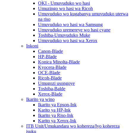
OKI - Umuvuduko wo hasi
Umuzingo wo hasi wa Ricoh
Umuvuduko wo kugabanya umuvuduko uterwa
na riso
Umuvuduko wo hasi wa Samsung
Umuvuduko uremereye wo hasi cyane
Toshiba-Umuvuduko Muke
Umuvuduko wo hasi wa Xerox
Inkoni
Canon-Blade
HP-Blade
Konica Minolta-Blade
Kyocera-Blade
OCE-Blade
Ricoh-Blade
Umugozi usongoye
Toshiba-Balde
Xerox-Blade
Ikarito ya wino
Ikarito ya Epson-Ink
Karito ya HP-Ink
Ikarito ya Riso-Ink
Karito ya Xerox-Ink
ITB Unit/Umukandara wo kohereza/Iyo kohereza
isuku