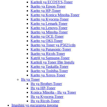
Karitoli ya ECOSYS-Toner
Ikarito ya Epson-Toner
Karito ya HP-Toner
Karito ya Konica Minolta-Toner
Karito ya Kyocera-Toner
Karito ya Lemark-Toner
Karito ya Lenovo-Toner
Ikarito ya Minolta-Toner
Karito ya OCE-Toner
Karito ya OKI-Toner
Ikarito ya Toner ya P5021cdn
Karito ya Panasonic-Toner
Ikarito ya Ricoh-Toner
Katriji ya Samsung-Toner
Karitoli ya Toner Ifite Ingufu
Karito ya Taskalfa-Toner
Ikarito ya Toshiba-Toner
Karito ya Xerox-Toner
Ifu ya Toner
Ifu ya Brother-Toner
Ifu ya HP-Toner
Konica Minolta - Ifu ya Toner
Ifu ya Kyocera-Toner
Ifu ya Ricoh-Toner
Imashini yo gucuranga ingoma