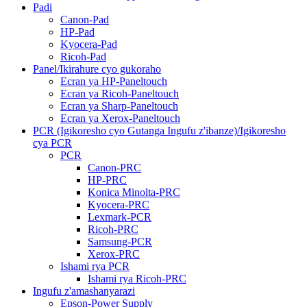
Padi
Canon-Pad
HP-Pad
Kyocera-Pad
Ricoh-Pad
Panel/Ikirahure cyo gukoraho
Ecran ya HP-Paneltouch
Ecran ya Ricoh-Paneltouch
Ecran ya Sharp-Paneltouch
Ecran ya Xerox-Paneltouch
PCR (Igikoresho cyo Gutanga Ingufu z'ibanze)/Igikoresho
cya PCR
PCR
Canon-PRC
HP-PRC
Konica Minolta-PRC
Kyocera-PRC
Lexmark-PCR
Ricoh-PRC
Samsung-PCR
Xerox-PRC
Ishami rya PCR
Ishami rya Ricoh-PRC
Ingufu z'amashanyarazi
Epson-Power Supply