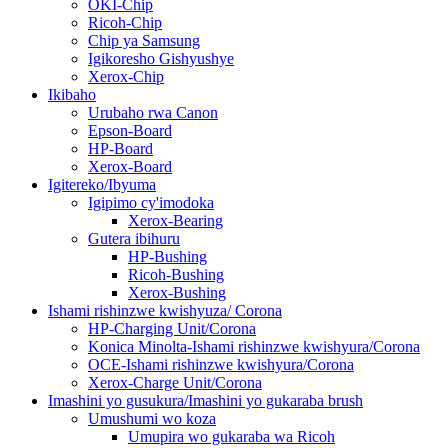
OKI-Chip
Ricoh-Chip
Chip ya Samsung
Igikoresho Gishyushye
Xerox-Chip
Ikibaho
Urubaho rwa Canon
Epson-Board
HP-Board
Xerox-Board
Igitereko/Ibyuma
Igipimo cy'imodoka
Xerox-Bearing
Gutera ibihuru
HP-Bushing
Ricoh-Bushing
Xerox-Bushing
Ishami rishinzwe kwishyuza/ Corona
HP-Charging Unit/Corona
Konica Minolta-Ishami rishinzwe kwishyura/Corona
OCE-Ishami rishinzwe kwishyura/Corona
Xerox-Charge Unit/Corona
Imashini yo gusukura/Imashini yo gukaraba brush
Umushumi wo koza
Umupira wo gukaraba wa Ricoh