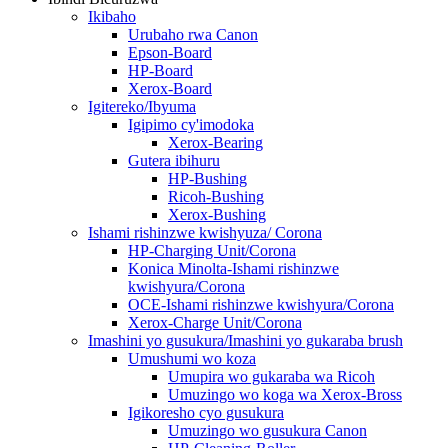
Ikibaho
Urubaho rwa Canon
Epson-Board
HP-Board
Xerox-Board
Igitereko/Ibyuma
Igipimo cy'imodoka
Xerox-Bearing
Gutera ibihuru
HP-Bushing
Ricoh-Bushing
Xerox-Bushing
Ishami rishinzwe kwishyuza/ Corona
HP-Charging Unit/Corona
Konica Minolta-Ishami rishinzwe
kwishyura/Corona
OCE-Ishami rishinzwe kwishyura/Corona
Xerox-Charge Unit/Corona
Imashini yo gusukura/Imashini yo gukaraba brush
Umushumi wo koza
Umupira wo gukaraba wa Ricoh
Umuzingo wo koga wa Xerox-Bross
Igikoresho cyo gusukura
Umuzingo wo gusukura Canon