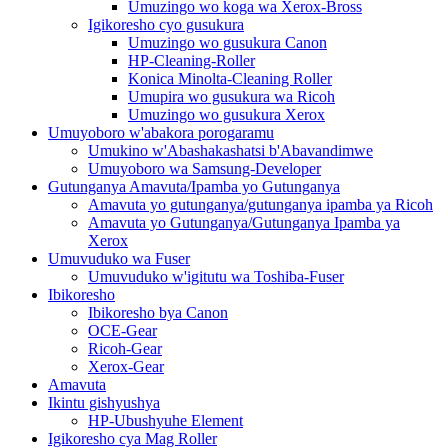
Umuzingo wo koga wa Xerox-Bross
Igikoresho cyo gusukura
Umuzingo wo gusukura Canon
HP-Cleaning-Roller
Konica Minolta-Cleaning Roller
Umupira wo gusukura wa Ricoh
Umuzingo wo gusukura Xerox
Umuyoboro w'abakora porogaramu
Umukino w'Abashakashatsi b'Abavandimwe
Umuyoboro wa Samsung-Developer
Gutunganya Amavuta/Ipamba yo Gutunganya
Amavuta yo gutunganya/gutunganya ipamba ya Ricoh
Amavuta yo Gutunganya/Gutunganya Ipamba ya
Xerox
Umuvuduko wa Fuser
Umuvuduko w'igitutu wa Toshiba-Fuser
Ibikoresho
Ibikoresho bya Canon
OCE-Gear
Ricoh-Gear
Xerox-Gear
Amavuta
Ikintu gishyushya
HP-Ubushyuhe Element
Igikoresho cya Mag Roller