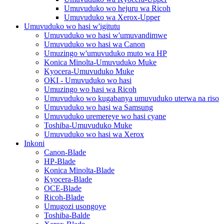
Umuvuduko wo hejuru wa Ricoh
Umuvuduko wa Xerox-Upper
Umuvuduko wo hasi w'igitutu
Umuvuduko wo hasi w'umuvandimwe
Umuvuduko wo hasi wa Canon
Umuzingo w'umuvuduko muto wa HP
Konica Minolta-Umuvuduko Muke
Kyocera-Umuvuduko Muke
OKI - Umuvuduko wo hasi
Umuzingo wo hasi wa Ricoh
Umuvuduko wo kugabanya umuvuduko uterwa na riso
Umuvuduko wo hasi wa Samsung
Umuvuduko uremereye wo hasi cyane
Toshiba-Umuvuduko Muke
Umuvuduko wo hasi wa Xerox
Inkoni
Canon-Blade
HP-Blade
Konica Minolta-Blade
Kyocera-Blade
OCE-Blade
Ricoh-Blade
Umugozi usongoye
Toshiba-Balde