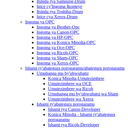
Itsinda rya Samsung-Drum
Igice cy'Ingoma Ikomeye
Itsinda rya Toshiba-Drum
Igice cya Xerox-Drum
Ingoma ya OPC
Ingoma ya Brother-Opc
Ingoma ya Canon-OPC
Ingoma ya HP-OPC
Ingoma ya Konica Minolta-OPC
Ingoma ya Oce-OPC
Ingoma ya Ricoh-OPC
Ingoma ya Sharp-OPC
Ingoma ya Xerox-OPC
Ishami ry'abategura porogaramu/abategura porogaramu
Umuhanga mu by'ubwubatsi
Konica Minolta-Umutezimbere
Umutezimbere wa OCE
Umutezimbere wa Ricoh
Umuhanga mu by'ubwubatsi wa Sharp
Umutezimbere wa Xerox
Ishami ry'abategura porogaramu
Ishami rya Canon-Developer
Konica Minolta - Ishami ry'abategura
porogaramu
Ishami rya Ricoh-Developer