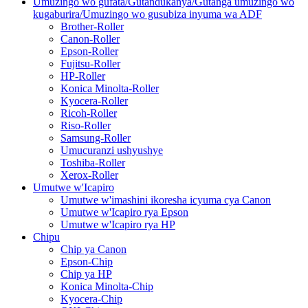
Umuzingo wo gufata/Gutandukanya/Gutanga umuzingo wo
kugaburira/Umuzingo wo gusubiza inyuma wa ADF
Brother-Roller
Canon-Roller
Epson-Roller
Fujitsu-Roller
HP-Roller
Konica Minolta-Roller
Kyocera-Roller
Ricoh-Roller
Riso-Roller
Samsung-Roller
Umucuranzi ushyushye
Toshiba-Roller
Xerox-Roller
Umutwe w'Icapiro
Umutwe w'imashini ikoresha icyuma cya Canon
Umutwe w'Icapiro rya Epson
Umutwe w'Icapiro rya HP
Chipu
Chip ya Canon
Epson-Chip
Chip ya HP
Konica Minolta-Chip
Kyocera-Chip