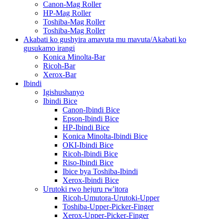
Canon-Mag Roller
HP-Mag Roller
Toshiba-Mag Roller
Toshiba-Mag Roller
Akabati ko gushyira amavuta mu mavuta/Akabati ko
gusukamo irangi
Konica Minolta-Bar
Ricoh-Bar
Xerox-Bar
Ibindi
Igishushanyo
Ibindi Bice
Canon-Ibindi Bice
Epson-Ibindi Bice
HP-Ibindi Bice
Konica Minolta-Ibindi Bice
OKI-Ibindi Bice
Ricoh-Ibindi Bice
Riso-Ibindi Bice
Ibice bya Toshiba-Ibindi
Xerox-Ibindi Bice
Urutoki rwo hejuru rw'itora
Ricoh-Umutora-Urutoki-Upper
Toshiba-Upper-Picker-Finger
Xerox-Upper-Picker-Finger