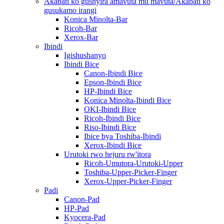
Akabati ko gushyira amavuta mu mavuta/Akabati ko
gusukamo irangi
Konica Minolta-Bar
Ricoh-Bar
Xerox-Bar
Ibindi
Igishushanyo
Ibindi Bice
Canon-Ibindi Bice
Epson-Ibindi Bice
HP-Ibindi Bice
Konica Minolta-Ibindi Bice
OKI-Ibindi Bice
Ricoh-Ibindi Bice
Riso-Ibindi Bice
Ibice bya Toshiba-Ibindi
Xerox-Ibindi Bice
Urutoki rwo hejuru rw'itora
Ricoh-Umutora-Urutoki-Upper
Toshiba-Upper-Picker-Finger
Xerox-Upper-Picker-Finger
Padi
Canon-Pad
HP-Pad
Kyocera-Pad