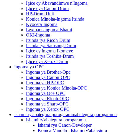
Igice cy'Abavandimwe n'Ingoma
Igice cya Canon-Drum
HP-Drum Unit
Konica Minolta-Ingoma Itsinda
Kyocera-Ingoma
Lexmark-Ingoma Ishami
OKI-Ingoma
Itsinda rya Ricoh-Drum
Itsinda rya Samsung-Drum
Igice cy'Ingoma Ikomeye
Itsinda rya Toshiba-Drum
Igice cya Xerox-Drum
Ingoma ya OPC
Ingoma ya Brother-Opc
Ingoma ya Canon-OPC
Ingoma ya HP-OPC
Ingoma ya Konica Minolta-OPC
Ingoma ya Oce-OPC
Ingoma ya Ricoh-OPC
Ingoma ya Sharp-OPC
Ingoma ya Xerox-OPC
Ishami ry'abategura porogaramu/abategura porogaramu
Ishami ry'abategura porogaramu
Ishami rya Canon-Developer
Konica Minolta - Ishami ry'abategura