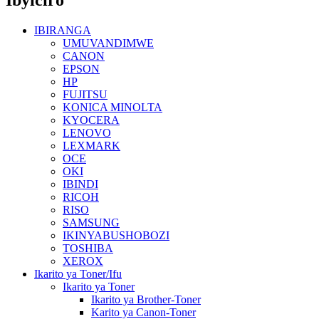
IBIRANGA
UMUVANDIMWE
CANON
EPSON
HP
FUJITSU
KONICA MINOLTA
KYOCERA
LENOVO
LEXMARK
OCE
OKI
IBINDI
RICOH
RISO
SAMSUNG
IKINYABUSHOBOZI
TOSHIBA
XEROX
Ikarito ya Toner/Ifu
Ikarito ya Toner
Ikarito ya Brother-Toner
Karito ya Canon-Toner