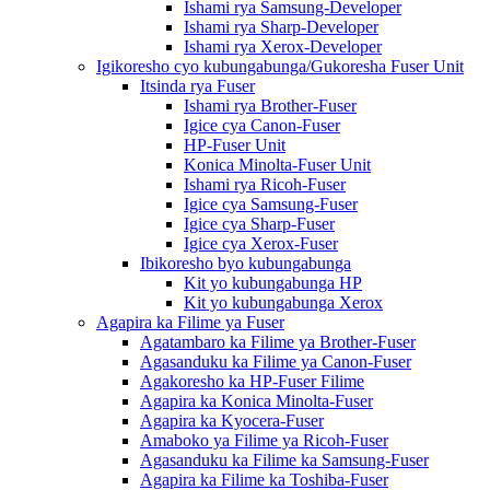
Ishami rya Samsung-Developer
Ishami rya Sharp-Developer
Ishami rya Xerox-Developer
Igikoresho cyo kubungabunga/Gukoresha Fuser Unit
Itsinda rya Fuser
Ishami rya Brother-Fuser
Igice cya Canon-Fuser
HP-Fuser Unit
Konica Minolta-Fuser Unit
Ishami rya Ricoh-Fuser
Igice cya Samsung-Fuser
Igice cya Sharp-Fuser
Igice cya Xerox-Fuser
Ibikoresho byo kubungabunga
Kit yo kubungabunga HP
Kit yo kubungabunga Xerox
Agapira ka Filime ya Fuser
Agatambaro ka Filime ya Brother-Fuser
Agasanduku ka Filime ya Canon-Fuser
Agakoresho ka HP-Fuser Filime
Agapira ka Konica Minolta-Fuser
Agapira ka Kyocera-Fuser
Amaboko ya Filime ya Ricoh-Fuser
Agasanduku ka Filime ka Samsung-Fuser
Agapira ka Filime ka Toshiba-Fuser