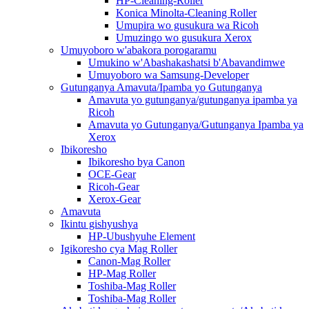
HP-Cleaning-Roller
Konica Minolta-Cleaning Roller
Umupira wo gusukura wa Ricoh
Umuzingo wo gusukura Xerox
Umuyoboro w'abakora porogaramu
Umukino w'Abashakashatsi b'Abavandimwe
Umuyoboro wa Samsung-Developer
Gutunganya Amavuta/Ipamba yo Gutunganya
Amavuta yo gutunganya/gutunganya ipamba ya
Ricoh
Amavuta yo Gutunganya/Gutunganya Ipamba ya
Xerox
Ibikoresho
Ibikoresho bya Canon
OCE-Gear
Ricoh-Gear
Xerox-Gear
Amavuta
Ikintu gishyushya
HP-Ubushyuhe Element
Igikoresho cya Mag Roller
Canon-Mag Roller
HP-Mag Roller
Toshiba-Mag Roller
Toshiba-Mag Roller