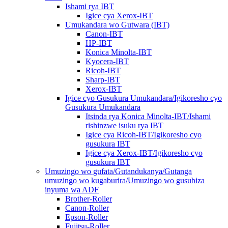
Ishami rya IBT
Igice cya Xerox-IBT
Umukandara wo Gutwara (IBT)
Canon-IBT
HP-IBT
Konica Minolta-IBT
Kyocera-IBT
Ricoh-IBT
Sharp-IBT
Xerox-IBT
Igice cyo Gusukura Umukandara/Igikoresho cyo
Gusukura Umukandara
Itsinda rya Konica Minolta-IBT/Ishami
rishinzwe isuku rya IBT
Igice cya Ricoh-IBT/Igikoresho cyo
gusukura IBT
Igice cya Xerox-IBT/Igikoresho cyo
gusukura IBT
Umuzingo wo gufata/Gutandukanya/Gutanga
umuzingo wo kugaburira/Umuzingo wo gusubiza
inyuma wa ADF
Brother-Roller
Canon-Roller
Epson-Roller
Fujitsu-Roller