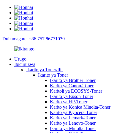
Duhamagare: +86 757 86771039
Urugo
Ibicuruzwa
Ikarito ya Toner/Ifu
Ikarito ya Toner
Ikarito ya Brother-Toner
Karito ya Canon-Toner
Karitoli ya ECOSYS-Toner
Ikarito ya Epson-Toner
Karito ya HP-Toner
Karito ya Konica Minolta-Toner
Karito ya Kyocera-Toner
Karito ya Lemark-Toner
Karito ya Lenovo-Toner
Ikarito ya Minolta-Toner