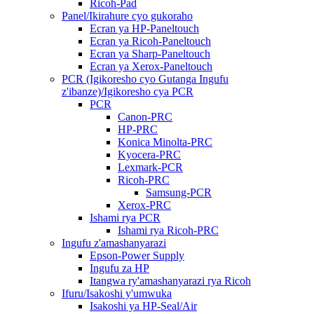
Ricoh-Pad
Panel/Ikirahure cyo gukoraho
Ecran ya HP-Paneltouch
Ecran ya Ricoh-Paneltouch
Ecran ya Sharp-Paneltouch
Ecran ya Xerox-Paneltouch
PCR (Igikoresho cyo Gutanga Ingufu
z'ibanze)/Igikoresho cya PCR
PCR
Canon-PRC
HP-PRC
Konica Minolta-PRC
Kyocera-PRC
Lexmark-PCR
Ricoh-PRC
Samsung-PCR
Xerox-PRC
Ishami rya PCR
Ishami rya Ricoh-PRC
Ingufu z'amashanyarazi
Epson-Power Supply
Ingufu za HP
Itangwa ry'amashanyarazi rya Ricoh
Ifuru/Isakoshi y'umwuka
Isakoshi ya HP-Seal/Air