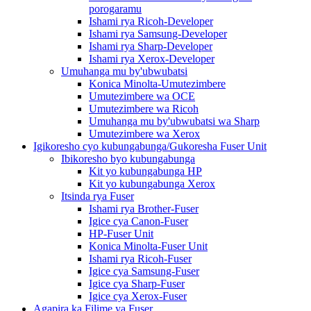
porogaramu
Ishami rya Ricoh-Developer
Ishami rya Samsung-Developer
Ishami rya Sharp-Developer
Ishami rya Xerox-Developer
Umuhanga mu by'ubwubatsi
Konica Minolta-Umutezimbere
Umutezimbere wa OCE
Umutezimbere wa Ricoh
Umuhanga mu by'ubwubatsi wa Sharp
Umutezimbere wa Xerox
Igikoresho cyo kubungabunga/Gukoresha Fuser Unit
Ibikoresho byo kubungabunga
Kit yo kubungabunga HP
Kit yo kubungabunga Xerox
Itsinda rya Fuser
Ishami rya Brother-Fuser
Igice cya Canon-Fuser
HP-Fuser Unit
Konica Minolta-Fuser Unit
Ishami rya Ricoh-Fuser
Igice cya Samsung-Fuser
Igice cya Sharp-Fuser
Igice cya Xerox-Fuser
Agapira ka Filime ya Fuser