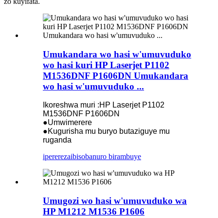
zo kuyifata.
Umukandara wo hasi w'umuvuduko
wo hasi kuri HP Laserjet P1102
M1536DNF P1606DN Umukandara
wo hasi w'umuvuduko ...
Ikoreshwa muri :HP Laserjet P1102
M1536DNF P1606DN
●Umwimerere
●Kugurisha mu buryo butaziguye mu
ruganda
iperereza
ibisobanuro birambuye
Umugozi wo hasi w'umuvuduko wa
HP M1212 M1536 P1606