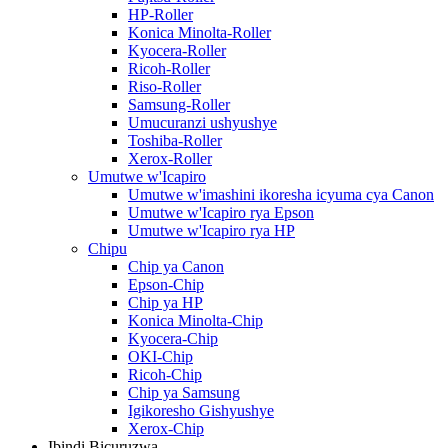
HP-Roller
Konica Minolta-Roller
Kyocera-Roller
Ricoh-Roller
Riso-Roller
Samsung-Roller
Umucuranzi ushyushye
Toshiba-Roller
Xerox-Roller
Umutwe w'Icapiro
Umutwe w'imashini ikoresha icyuma cya Canon
Umutwe w'Icapiro rya Epson
Umutwe w'Icapiro rya HP
Chipu
Chip ya Canon
Epson-Chip
Chip ya HP
Konica Minolta-Chip
Kyocera-Chip
OKI-Chip
Ricoh-Chip
Chip ya Samsung
Igikoresho Gishyushye
Xerox-Chip
Ibindi Bicuruzwa