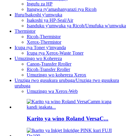
Ingufu za HP
Itangwa ry'amashanyarazi rya Ricoh
Ifuru/Isakoshi y'umwuka
Isakoshi ya HP-Seal/Air
Isanduku y'umwuka ya Ricoh/Umufuka w'umwuka
Thermistor
Ricoh-Thermistor
Xerox-Thermistor
Icupa rya Toner y'imyanda
Icupa rya Xerox-Waste Toner
Umuzingo wo Kohereza
Canon-Transfer Rroller
Ricoh-Transfer Rroller
Umuzingo wo kohereza Xerox
Uruziga rwo gusukura urubuga/Uruziga rwo gusukura
urubuga
Umuzingo wa Xerox-Web
Karito ya wino Roland VersaC...